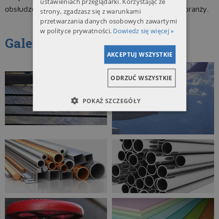
ustawieniach przeglądarki. Korzystając ze
obsłudze, Alinox stał się jedną z czołowych firm w branży.
strony, zgadzasz się z warunkami
przetwarzania danych osobowych zawartymi
w polityce prywatności.
Dowiedz się więcej »
Galeria
AKCEPTUJ WSZYSTKIE
ODRZUĆ WSZYSTKIE
POKAŻ SZCZEGÓŁY