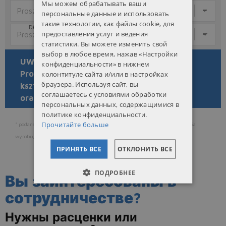
Мы можем обрабатывать ваши
GRUBOŚĆ (T)
WYSOKOŚĆ (H)
ENGLISH
персональные данные и использовать
такие технологии, как файлы cookie, для
DŁUGOŚĆ PROFILU (L)
CENA ZA KG
RUSSIAN
предоставления услуг и ведения
статистики. Вы можете изменить свой
UKRAINIAN
выбор в любое время, нажав «Настройки
UWAGA
конфиденциальности» в нижнем
Proszę wybrać
колонтитуле сайта и/или в настройках
браузера. Используя сайт, вы
kształt, materiał
соглашаетесь с условиями обработки
oraz gatunek
персональных данных, содержащимися в
политике конфиденциальности.
Прочитайте больше
* podane wagi i ceny są teoretyczne i nie uwzględniają tolerancji wykonania
wyrobu/detalu
ПРИНЯТЬ ВСЕ
ОТКЛОНИТЬ ВСЕ
ПОДРОБНЕЕ
Вы заинтересованы в
сотрудничестве?
Нужны расценки или