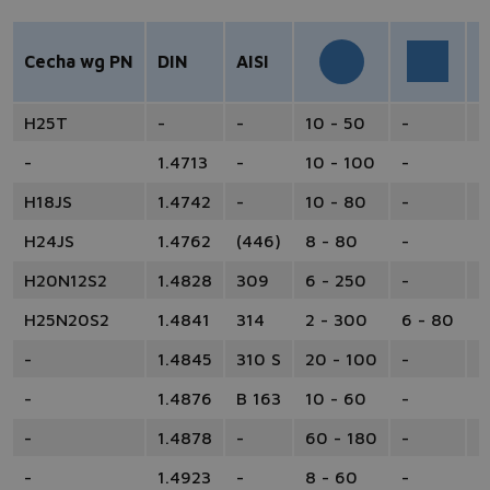
Cecha wg PN
DIN
AISI
H25T
-
-
10 - 50
-
-
-
1.4713
-
10 - 100
-
-
H18JS
1.4742
-
10 - 80
-
-
H24JS
1.4762
(446)
8 - 80
-
-
H20N12S2
1.4828
309
6 - 250
-
-
H25N20S2
1.4841
314
2 - 300
6 - 80
1
-
1.4845
310 S
20 - 100
-
-
-
1.4876
B 163
10 - 60
-
-
-
1.4878
-
60 - 180
-
-
-
1.4923
-
8 - 60
-
1