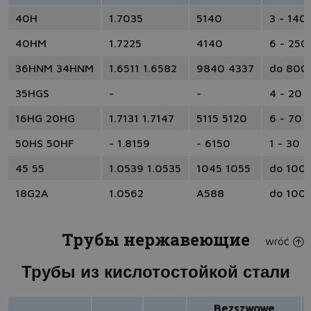
40H
1.7035
5140
3 - 140
40HM
1.7225
4140
6 - 250
36HNM 34HNM
1.6511 1.6582
9840 4337
do 800
35HGS
-
-
4 - 20
16HG 20HG
1.7131 1.7147
5115 5120
6 - 70
50HS 50HF
- 1.8159
- 6150
1 - 30
45 55
1.0539 1.0535
1045 1055
do 100
18G2A
1.0562
A588
do 100
Трубы нержавеющие
wróć
Трубы из кислотостойкой стали
Bezszwowe