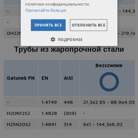
политике конфиденциальности.
Прочитайте больше
-
1.4462
-
13,72x2,24 - 144,3
-
1.4529
-
-
ПРИНЯТЬ ВСЕ
ОТКЛОНИТЬ ВСЕ
0H22N24M4TCu
1.4539
904L
10,29x2,0 - 219,1x
ПОДРОБНЕЕ
Трубы из жаропрочной стали
Bezszwowe
Gatunek PN
EN
AISI
-
1.4749
446
21,3x2,65 - 88,9x4,05
H20N12S2
1.4828
(309)
-
H25N20S2
1.4841
314
6x1 - 144,3x6,02