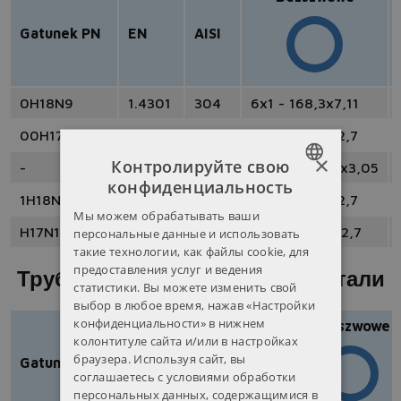
Gatunek PN
EN
AISI
0H18N9
1.4301
304
6x1 - 168,3x7,11
00H17N14M2
1.4404
316L
6x1 - 219,1x12,7
×
Контролируйте свою
-
1.4435
316L
8x1,5 - 73,03x3,05
конфиденциальность
POLISH
1H18N9T
1.4541
321
4x1 - 219,1x12,7
Мы можем обрабатывать ваши
ENGLISH
H17N13M2T
1.4571
316Ti
4x1 - 323,9x12,7
персональные данные и использовать
такие технологии, как файлы cookie, для
RUSSIAN
предоставления услуг и ведения
Трубы из высококислотной стали
статистики. Вы можете изменить свой
UKRAINIAN
выбор в любое время, нажав «Настройки
конфиденциальности» в нижнем
Bezszwowe
колонтитуле сайта и/или в настройках
браузера. Используя сайт, вы
Gatunek PN
EN
AISI
соглашаетесь с условиями обработки
персональных данных, содержащимися в