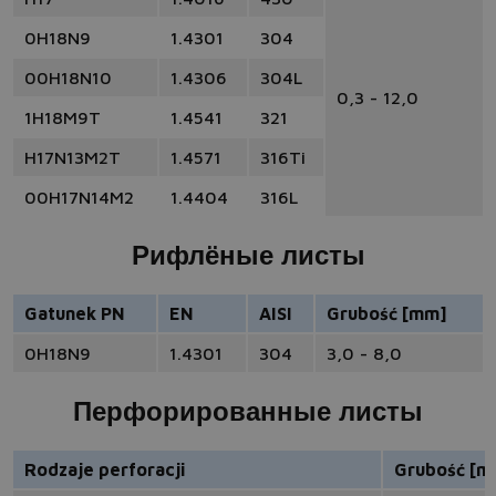
0H18N9
1.4301
304
00H18N10
1.4306
304L
0,3 - 12,0
1H18M9T
1.4541
321
H17N13M2T
1.4571
316Ti
00H17N14M2
1.4404
316L
Рифлёные листы
Gatunek PN
EN
AISI
Grubość [mm]
0H18N9
1.4301
304
3,0 - 8,0
Перфорированные листы
Rodzaje perforacji
Grubość [m