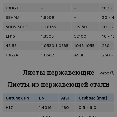
18HGT
-
-
160 - 
38HMJ
1.8509
-
20 - 4
50HS 50HF
- 1.8159
- 6150
10 - 25
ŁH15
1.3505
52100
16 - 12
45 55
1.0530 1.0535
1045 1055
250 - 
18G2A
1.0562
A588
260 - 
Листы нержавеющие
wróć
Листы из нержавеющей стали
Gatunek PN
EN
AISI
Grubość [mm]
H17
1.4016
430
0,5 - 6,0
-
1.4003
-
1,0 - 6,0