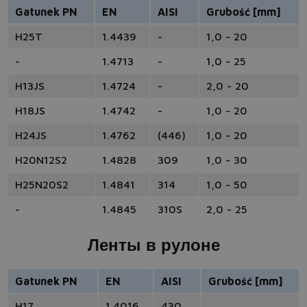
Gatunek PN
EN
AISI
Grubość [mm]
H25T
1.4439
-
1,0 - 20
-
1.4713
-
1,0 - 25
H13JS
1.4724
-
2,0 - 20
H18JS
1.4742
-
1,0 - 20
H24JS
1.4762
(446)
1,0 - 20
H20N12S2
1.4828
309
1,0 - 30
H25N20S2
1.4841
314
1,0 - 50
-
1.4845
310S
2,0 - 25
Ленты в рулоне
Gatunek PN
EN
AISI
Grubość [mm]
H17
1.4016
430