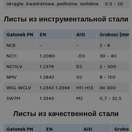
okrągła, kwadratowa, podłużna, ozdobna
0,5 - 20
Листы из инструментальной стали
Gatunek PN
EN
AISI
Grubość [mm]
NC6
-
-
2 - 6
NC11
1.2080
~D3
30 - 40
NC11LV
1.2379
D2
2 - 300
NMV
1.2842
02
8 - 150
WCL WCLV
1.2343 1.2344
H11 H13
do 300
SW7M
1.3343
M2
0,7 - 32,5
Листы из качественной стали
Gatunek PN
EN
AISI
Gruboś