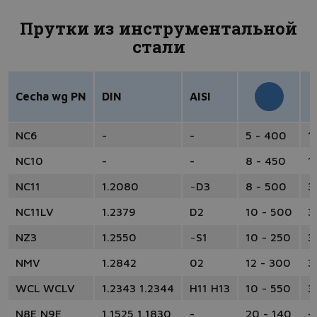
Прутки из инструментальной
стали
Cecha wg PN
DIN
AISI
NC6
-
-
5 - 400
1
NC10
-
-
8 - 450
1
NC11
1.2080
~D3
8 - 500
3
NC11LV
1.2379
D2
10 - 500
3
NZ3
1.2550
~S1
10 - 250
3
NMV
1.2842
02
12 - 300
3
WCL WCLV
1.2343 1.2344
H11 H13
10 - 550
3
N8E N9E
1.1525 1.1830
-
20 - 140
-