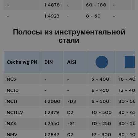
-
1.4878
-
60 - 180
-
-
-
1.4923
-
8 - 60
-
1
Полосы из инструментальной
стали
Cecha wg PN
DIN
AISI
NC6
-
-
5 - 400
16 - 40
NC10
-
-
8 - 450
12 - 40
NC11
1.2080
~D3
8 - 500
30 - 50
NC11LV
1.2379
D2
10 - 500
30 - 62
NZ3
1.2550
~S1
10 - 250
30 - 20
NMV
1.2842
02
12 - 300
30 - 10