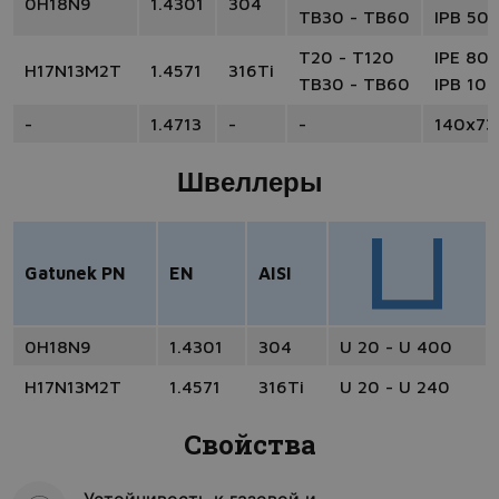
0H18N9
1.4301
304
TB30 - TB60
IPB 50 
T20 - T120
IPE 80 
H17N13M2T
1.4571
316Ti
TB30 - TB60
IPB 100
-
1.4713
-
-
140x73
Швеллеры
Gatunek PN
EN
AISI
0H18N9
1.4301
304
U 20 - U 400
H17N13M2T
1.4571
316Ti
U 20 - U 240
Свойства