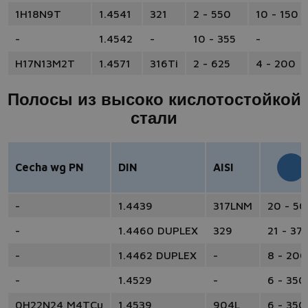
1H18N9T
1.4541
321
2 - 550
10 - 150
-
1.4542
-
10 - 355
-
H17N13M2T
1.4571
316Ti
2 - 625
4 - 200
Полосы из высоко кислотостойкой
стали
Cecha wg PN
DIN
AISI
-
1.4439
317LNM
20 - 5
-
1.4460 DUPLEX
329
21 - 37
-
1.4462 DUPLEX
-
8 - 200
-
1.4529
-
6 - 350
0H22N24 M4TCu
1.4539
904L
6 - 350