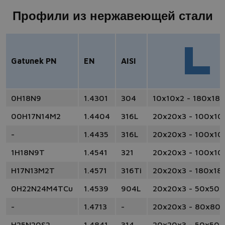
Профили из нержавеющей стали
Gatunek PN
EN
AISI
0H18N9
1.4301
304
10x10x2 - 180x18
00H17N14M2
1.4404
316L
20x20x3 - 100x10
-
1.4435
316L
20x20x3 - 100x10
1H18N9T
1.4541
321
20x20x3 - 100x10
H17N13M2T
1.4571
316Ti
20x20x3 - 180x18
0H22N24M4TCu
1.4539
904L
20x20x3 - 50x50x
-
1.4713
-
20x20x3 - 80x80
H25N20S2
1.4841
314
20x20x3 - 50x50x