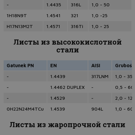
-
1.4435
316L
1,0 - 50
1H18N9T
1.4541
321
1,0 -25
H17N13M2T
1.4571
316Ti
1,0 - 25
Листы из высококислотной
стали
Gatunek PN
EN
AISI
Grubość
-
1.4439
317LNM
1,0 - 35
-
1.4462 DUPLEX
-
0,5 - 60
-
1.4529
-
2,0 - 12
0H22N24M4TCu
1.4539
904L
1,0 - 60
Листы из жаропрочной стали