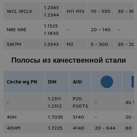
1.2343
WCL WCLV
H11 H13
10 - 550
30 - 90
1.2344
1.1525
N8E N9E
-
20 - 140
-
1.1830
SW7M
1.3343
M2
5 - 300
30 - 20
Полосы из качественной стали
Cecha wg PN
DIN
AISI
1.2311
P20
-
-
do 1
1.2312
P20TS
40H
1.7035
5140
-
20 -
40HM
1.7225
4140
20 - 644
60 -