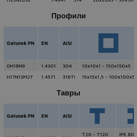
Профили
Gatunek PN
EN
AISI
0H18N9
1.4301
304
10x10x1 - 150x150x5
H17N13M2T
1.4571
316Ti
15x15x1,5 - 100x100x5
Тавры
Gatunek PN
EN
AISI
T20 - T120
IPE 80 