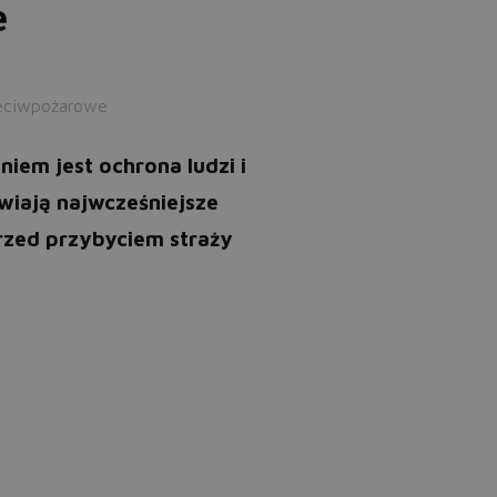
e
zeciwpożarowe
iem jest ochrona ludzi i
wiają najwcześniejsze
rzed przybyciem straży