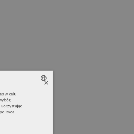
×
es w celu
POLISH
 wybór,
ENGLISH
 Korzystając
polityce
RUSSIAN
UKRAINIAN