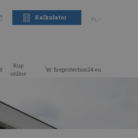
Kalkulator
8 327 658 112
info@alinox.pl
PL
Kup
fireprotection24.eu
online