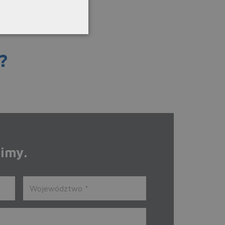
?
zimy.