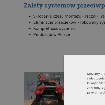
Zalety systemów przeciw
Skrócenie czasu montażu - łączniki re
Eliminacja przecieków - rokowany s
Kompletność systemu
Produkcja w Polsce
Możemy prze
świadczenia
klikając "Us
ze strony, 
prywatności