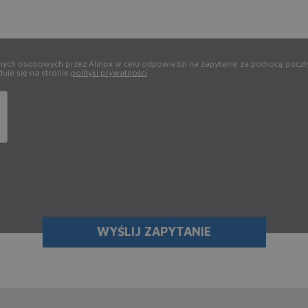
ch osobowych przez Alinox w celu odpowiedzi na zapytanie za pomocą poczty el
uje się na stronie
polityki prywatności
.