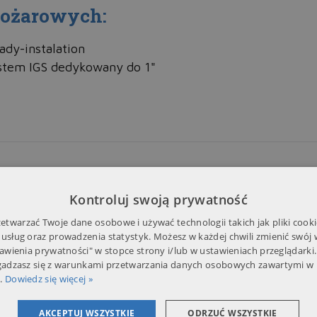
pożarowych:
ady-instalation
ystem IGS dedykowany do 1"
Galeria
Kontroluj swoją prywatność
twarzać Twoje dane osobowe i używać technologii takich jak pliki cooki
 usług oraz prowadzenia statystyk. Możesz w każdej chwili zmienić swój
tawienia prywatności" w stopce strony i/lub w ustawieniach przeglądarki.
zgadzasz się z warunkami przetwarzania danych osobowych zawartymi w 
.
Dowiedz się więcej »
AKCEPTUJ WSZYSTKIE
ODRZUĆ WSZYSTKIE