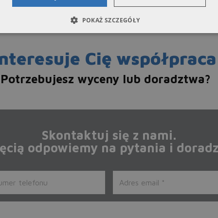
POKAŻ SZCZEGÓŁY
Interesuje Cię współpraca
Potrzebujesz wyceny lub doradztwa?
Skontaktuj się z nami.
ęcią odpowiemy na pytania i dorad