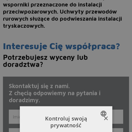
wsporniki przeznaczone do instalacji
przeciwpożarowych. Uchwyty przewodów
rurowych służące do podwieszania instalacji
tryskaczowych.
Interesuje Cię współpraca?
Potrzebujesz wyceny lub
doradztwa?
Skontaktuj się z nami.
Z chęcią odpowiemy na pytania i
doradzimy.
×
Kontroluj swoją
prywatność
POLISH