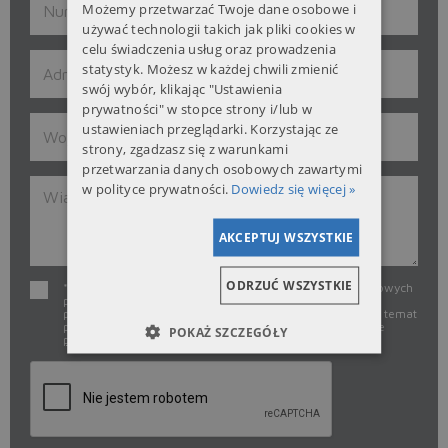
Możemy przetwarzać Twoje dane osobowe i
ENGLISH
używać technologii takich jak pliki cookies w
celu świadczenia usług oraz prowadzenia
RUSSIAN
statystyk. Możesz w każdej chwili zmienić
swój wybór, klikając "Ustawienia
UKRAINIAN
prywatności" w stopce strony i/lub w
ustawieniach przeglądarki. Korzystając ze
strony, zgadzasz się z warunkami
przetwarzania danych osobowych zawartymi
w polityce prywatności.
Dowiedz się więcej »
AKCEPTUJ WSZYSTKIE
ODRZUĆ WSZYSTKIE
* Wyrażam zgodę na przetwarzanie moich danych osobowych
przez Alinox w celu odpowiedzi na zapytanie za pomocą
poczty elektronicznej i/lub telefonu. Więcej informacji na temat
przetwarzania danych osobowych znajduje się na stronie
POKAŻ SZCZEGÓŁY
polityki prywatności
.